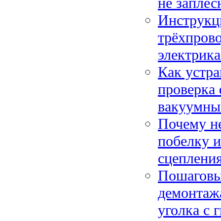
не заплес
Инструкци
трёхпрово
электрика
Как устра
проверка 
вакуумны
Почему не
побелку и
сцеплени
Пошаговы
демонтажа
уголка с 