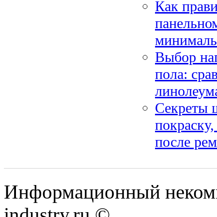
Как прав
панельном
минималь
Выбор нап
пола: сра
линолеум
Секреты 
покраску,
после ре
Информационный некомм
industry.ru ©