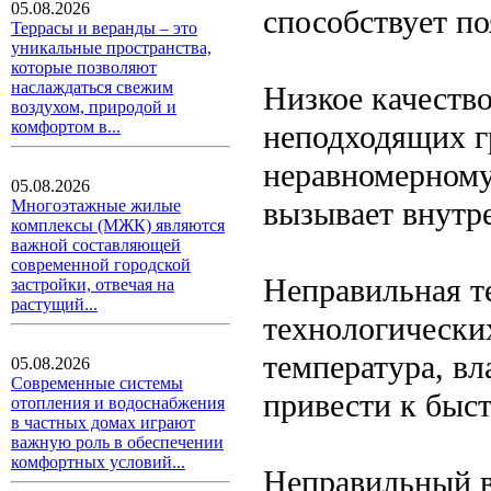
05.08.2026
способствует п
Террасы и веранды – это
уникальные пространства,
которые позволяют
наслаждаться свежим
Низкое качеств
воздухом, природой и
комфортом в...
неподходящих г
неравномерному
05.08.2026
вызывает внутр
Многоэтажные жилые
комплексы (МЖК) являются
важной составляющей
современной городской
Неправильная т
застройки, отвечая на
растущий...
технологически
температура, вл
05.08.2026
Современные системы
привести к быс
отопления и водоснабжения
в частных домах играют
важную роль в обеспечении
комфортных условий...
Неправильный в