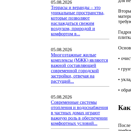
для н
05.08.2026
Террасы и веранды – это
Вторы
уникальные пространства,
матер
которые позволяют
требу
наслаждаться свежим
воздухом, природой и
Гидро
комфортом в...
плитк
Основ
05.08.2026
Многоэтажные жилые
• очис
комплексы (МЖК) являются
важной составляющей
• гру
современной городской
застройки, отвечая на
• укл
растущий...
• обра
05.08.2026
Современные системы
Как
отопления и водоснабжения
в частных домах играют
важную роль в обеспечении
комфортных условий...
После
требуе