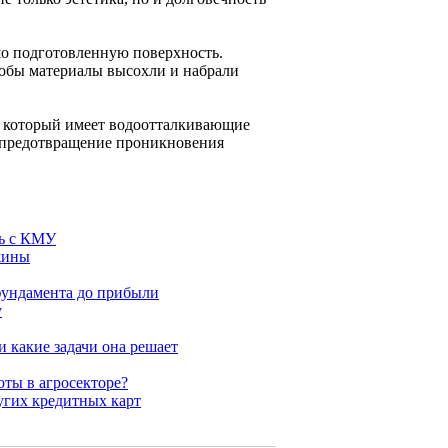
шо подготовленную поверхность.
тобы материалы высохли и набрали
, который имеет водоотталкивающие
и предотвращение проникновения
ль с КМУ
жины
фундамента до прибыли
у
и какие задачи она решает
оты в агросекторе?
угих кредитных карт