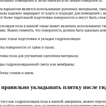
ебольших помещений и легко наносятся на любую поверхность.
м вариантом является использование рулонных материалов, так
иалы надежно защищают от влаги и подходят для помещений с 
ют более тщательной подготовки поверхности и могут быть сложн
изоляция пола в ванной также может включать использование см
ами. Важно помнить, что поверхность должна быть идеально ров
ные этапы подготовки и укладки гидроизоляции:
тка поверхности от грязи и пыли;
нтовка пола для улучшения сцепления материала;
адка гидроизоляционной смеси или мембраны;
ботка стыков и швов.
 правильно укладывать плитку после г
 того как гидроизоляция пола в ванной завершена, можно перехо
т особого внимания, ведь от правильности выполнения зависит н