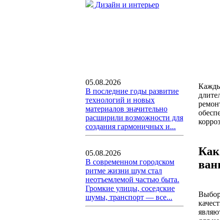
Дизайн и интерьер
05.08.2026
Кажды
В последние годы развитие
длите
технологий и новых
ремон
материалов значительно
обесп
расширили возможности для
корро
создания гармоничных и...
Как
05.08.2026
В современном городском
ван
ритме жизни шум стал
неотъемлемой частью быта.
Громкие улицы, соседские
Выбор
шумы, транспорт — все...
качес
являю