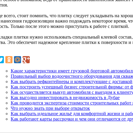
тия.
е всего, стоит помнить, что плитку следует укладывать на хоро
 нанесения гидроизоляции важно подождать некоторое время, ч
сть. Только после этого можно приступать к работе с плиткой.
кладки плитки нужно использовать специальный клеевой состав
тва. Это обеспечит надежное крепление плитки к поверхности 
Какие характеристики имеет грузовой бортовой автомоби
Правильный выбор водоочистного оборудования для сква
Как выбрать рефконтейнеры и комплектующие с доставкой
Как построить успешный бизнес строительной фирмы: от 
Как осуществляется выкуп автомобиля с выездом к клиент
Как выгодно инвестировать в недвижимость в Дубае
Как проводится экспертиза стоимости строительных работ 
Что нужно знать при выборе открыток
Как выбрать идеальное жильё для комфортной жизни и раб
Как работают карты рассрочки и чем они отличаются от др