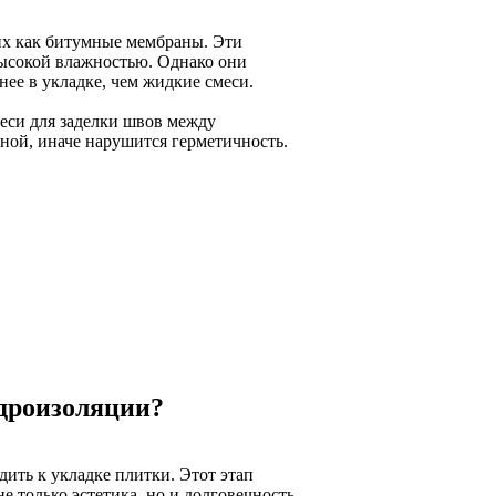
их как битумные мембраны. Эти
высокой влажностью. Однако они
ее в укладке, чем жидкие смеси.
еси для заделки швов между
ной, иначе нарушится герметичность.
идроизоляции?
дить к укладке плитки. Этот этап
е только эстетика, но и долговечность