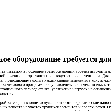
кое оборудование требуется д
отавливаемом в последнее время оснащении уровень автоматизаци
ной причиной возрастания производственного потенциала. Для 
мы, позволяющие вносить кардинальные изменения в конструкци
овка числового программного управления, так и механизмы, кото
уатационного периода станка, увеличение нагрузок на оснащени
водстве.
орой категории вполне заслужено относят гидравлические нано
чных веществ на участок трущихся элементов и поверхностей. 