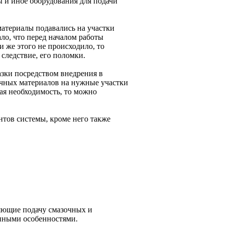
ы и иное оборудования для подачи
материалы подавались на участки
ло, что перед началом работы
и же этого не происходило, то
следствие, его поломки.
зки посредством внедрения в
очных материалов на нужные участки
ая необходимость, то можно
нтов системы, кроме него также
ляющие подачу смазочных и
нными особенностями.