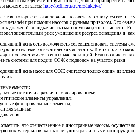
 с целью охлаждения инструментов и деталей. Приобрести насос
ы можете вот здесь:
http://loclinerus.ru/produkciya/
.
регатах, которые изготавливались в советскую эпоху, смазочные 
хся деталей при помощи насосов с ручным приводом. Это означа
дник должен был подкачивать смазочную жидкость в агрегат. Есл
твовал значительный риск уменьшения ресурса оснащения и, как 
годняшний день есть возможность совершенствовать системы сма
твующие системы автоматических агрегатов. В них подача смаз
ходит посредством смазочных маслостанций. Если возникает так
овить системы для подачи СОЖ с подводом на участок резки.
годняшний день насос для СОЖ считается только одним из элеме
ьзуют:
ляные ёмкости;
ульсные питатели с различным дозированием;
оматические элементы управления;
душные фильтровальные элементы;
пан для защиты;
 давления.
 отметить, что отечественные и иностранные насосы, осуществ
дающих материалов, характеризуются различными конструкцио