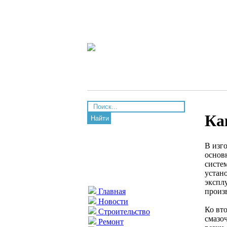
Ка
Найти
В изг
основ
систе
устан
экспл
произ
Главная
Новости
Ко вт
Строительство
смазо
Ремонт