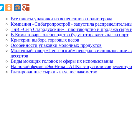
Все плюсы упаковки из вспененного полистерола
Компания «Сибагропрострой» запустила распределительн
ТнВ «Сыр Стародубский» - производство и продажа сыра 
В Коми товары оленеводства будут отправлять на экспорт
Критерии выбора торговых весов
Особенности упаковки молочных продуктов
Молочный завод «Пензенский» передал в использование 
десертов
Виды моющих головок и сферы их использования
На новой ферме «ЭкоНива - АПК» запустили современну
Глазированные сырки - вкусное лакомство