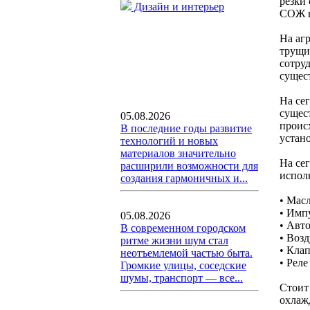
резки
Дизайн и интерьер
СОЖ в
На аг
трущи
сотру
сущес
На се
сущес
05.08.2026
проис
В последние годы развитие
устан
технологий и новых
материалов значительно
На се
расширили возможности для
испол
создания гармоничных и...
• Мас
• Имп
05.08.2026
• Авт
В современном городском
• Воз
ритме жизни шум стал
• Кла
неотъемлемой частью быта.
• Реле
Громкие улицы, соседские
шумы, транспорт — все...
Стоит
охлаж