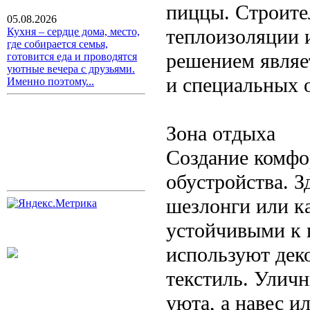
пиццы. Строите
05.08.2026
теплоизоляции 
Кухня – сердце дома, место,
где собирается семья,
решением являе
готовится еда и проводятся
уютные вечера с друзьями.
и специальных 
Именно поэтому...
Зона отдыха
Создание комфо
обустройства. З
шезлонги или к
устойчивыми к 
используют дек
текстиль. Улич
уюта, а навес и