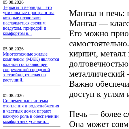
05.08.2026
Террасы и веранды – это
Мангал и печь: 
уникальные пространства,
которые позволяют
Мангал — класс
наслаждаться свежим
воздухом, природой и
Его можно приоб
комфортом в...
самостоятельно
05.08.2026
кирпич, металл
Многоэтажные жилые
комплексы (МЖК) являются
долговечностью
важной составляющей
современной городской
металлический 
застройки, отвечая на
растущий...
Важно обеспечи
доступ к углям 
05.08.2026
Современные системы
отопления и водоснабжения
в частных домах играют
Печь — более с
важную роль в обеспечении
комфортных условий...
Она может совм