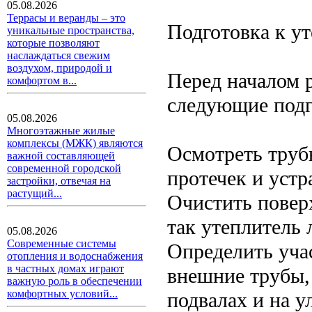
05.08.2026
Террасы и веранды – это
Подготовка к у
уникальные пространства,
которые позволяют
наслаждаться свежим
воздухом, природой и
Перед началом 
комфортом в...
следующие подг
05.08.2026
Многоэтажные жилые
комплексы (МЖК) являются
Осмотреть труб
важной составляющей
современной городской
протечек и устр
застройки, отвечая на
растущий...
Очистить повер
так утеплитель 
05.08.2026
Современные системы
Определить уча
отопления и водоснабжения
в частных домах играют
внешние трубы,
важную роль в обеспечении
комфортных условий...
подвалах и на у