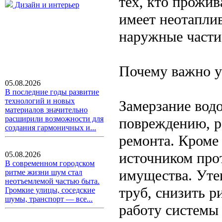
тех, кто прожив
Дизайн и интерьер
имеет неотапли
наружные части
Почему важно у
05.08.2026
В последние годы развитие
технологий и новых
Замерзание вод
материалов значительно
расширили возможности для
повреждению, р
создания гармоничных и...
ремонта. Кроме 
источником прот
05.08.2026
В современном городском
имущества. Уте
ритме жизни шум стал
неотъемлемой частью быта.
труб, снизить р
Громкие улицы, соседские
шумы, транспорт — все...
работу системы