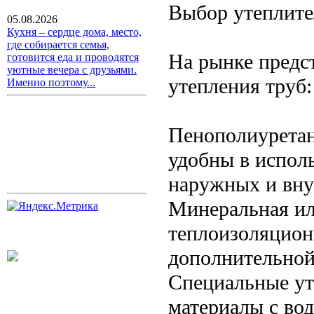
Выбор утеплите
05.08.2026
Кухня – сердце дома, место,
где собирается семья,
На рынке предс
готовится еда и проводятся
уютные вечера с друзьями.
утепления труб:
Именно поэтому...
Пенополиуретан
удобны в исполь
наружных и вну
Минеральная ил
теплоизоляцион
дополнительной
Специальные ут
материалы с во