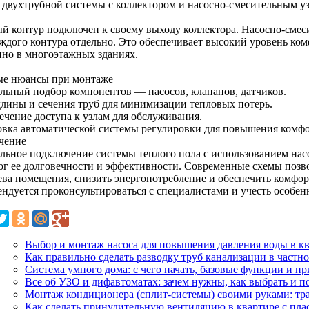
я двухтрубной системы с коллектором и насосно-смесительным у
й контур подключен к своему выходу коллектора. Насосно-смес
аждого контура отдельно. Это обеспечивает высокий уровень ко
нно в многоэтажных зданиях.
е нюансы при монтаже
льный подбор компонентов — насосов, клапанов, датчиков.
длины и сечения труб для минимизации тепловых потерь.
ечение доступа к узлам для обслуживания.
овка автоматической системы регулировки для повышения комфо
чение
льное подключение системы теплого пола с использованием насо
ог ее долговечности и эффективности. Современные схемы позв
ева помещения, снизить энергопотребление и обеспечить комфор
ендуется проконсультироваться с специалистами и учесть особен
Выбор и монтаж насоса для повышения давления воды в к
Как правильно сделать разводку труб канализации в частн
Система умного дома: с чего начать, базовые функции и 
Все об УЗО и дифавтоматах: зачем нужны, как выбрать и 
Монтаж кондиционера (сплит-системы) своими руками: тра
Как сделать принудительную вентиляцию в квартире с пла