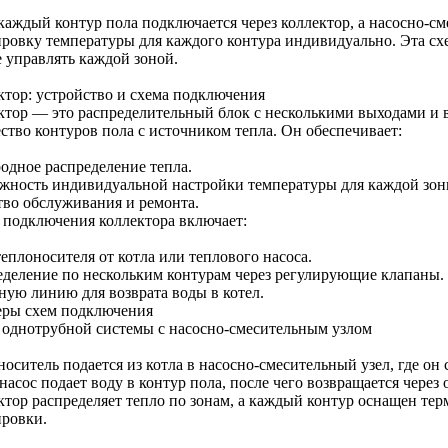
 каждый контур пола подключается через коллектор, а насосно-с
ировку температуры для каждого контура индивидуально. Эта схе
е управлять каждой зоной.
ктор: устройство и схема подключения
ктор — это распределительный блок с несколькими выходами и 
ство контуров пола с источником тепла. Он обеспечивает:
одное распределение тепла.
жность индивидуальной настройки температуры для каждой зон
тво обслуживания и ремонта.
 подключения коллектора включает:
еплоносителя от котла или теплового насоса.
еделение по нескольким контурам через регулирующие клапаны.
ную линию для возврата воды в котел.
ры схем подключения
я однотрубной системы с насосно-смесительным узлом
носитель подается из котла в насосно-смесительный узел, где о
насос подает воду в контур пола, после чего возвращается через 
ктор распределяет тепло по зонам, а каждый контур оснащен те
ировки.