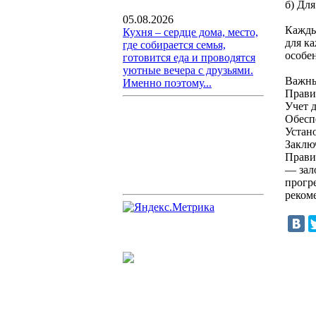
б) Дл
05.08.2026
Кажды
Кухня – сердце дома, место,
для к
где собирается семья,
особе
готовится еда и проводятся
уютные вечера с друзьями.
Важны
Именно поэтому...
Прави
Учет 
Обесп
Устан
Заклю
Прави
— зал
прогр
реком