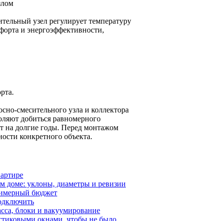
злом
ительный узел регулирует температуру
мфорта и энергоэффективности,
рта.
сно-смесительного узла и коллектора
оляют добиться равномерного
т на долгие годы. Перед монтажом
ности конкретного объекта.
вартире
ом доме: уклоны, диаметры и ревизии
примерный бюджет
подключить
сса, блоки и вакуумирование
стиковыми окнами, чтобы не было