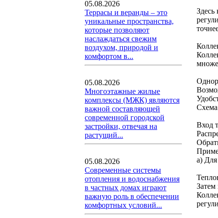
05.08.2026
Здесь
Террасы и веранды – это
регул
уникальные пространства,
точне
которые позволяют
наслаждаться свежим
Колле
воздухом, природой и
Колле
комфортом в...
множе
Однор
05.08.2026
Возмо
Многоэтажные жилые
Удобс
комплексы (МЖК) являются
Схема
важной составляющей
современной городской
Вход т
застройки, отвечая на
Распр
растущий...
Обрат
Приме
а) Дл
05.08.2026
Современные системы
Тепло
отопления и водоснабжения
Затем 
в частных домах играют
Колле
важную роль в обеспечении
регул
комфортных условий...