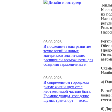
Дизайн и интерьер
Теплы
Колле
их по
Насос
регул
Роль 
Насос
Регул
05.08.2026
Обесп
В последние годы развитие
Предо
технологий и новых
Он вкл
материалов значительно
автом
расширили возможности для
создания гармоничных и...
Схемы
Наибо
05.08.2026
а) Од
В современном городском
ритме жизни шум стал
В этой
неотъемлемой частью быта.
более
Громкие улицы, соседские
смеси
шумы, транспорт — все...
б) Дв