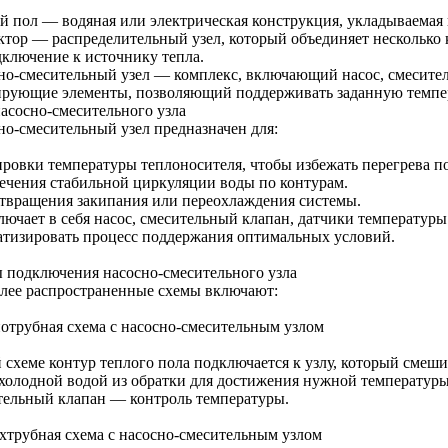
й пол — водяная или электрическая конструкция, укладываемая 
ктор — распределительный узел, который объединяет несколько 
дключение к источнику тепла.
но-смесительный узел — комплекс, включающий насос, смесите
ирующие элементы, позволяющий поддерживать заданную темпер
насосно-смесительного узла
но-смесительный узел предназначен для:
ировки температуры теплоносителя, чтобы избежать перегрева по
ечения стабильной циркуляции воды по контурам.
твращения закипания или переохлаждения системы.
ючает в себя насос, смесительный клапан, датчики температуры 
атизировать процесс поддержания оптимальных условий.
 подключения насосно-смесительного узла
лее распространенные схемы включают:
нотрубная схема с насосно-смесительным узлом
 схеме контур теплого пола подключается к узлу, который смеши
 холодной водой из обратки для достижения нужной температуры
тельный клапан — контроль температуры.
ухтрубная схема с насосно-смесительным узлом