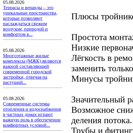
05.08.2026
Террасы и веранды – это
уникальные пространства,
Плюсы тройник
которые позволяют
наслаждаться свежим
воздухом, природой и
комфортом в...
Простота монта
Низкие первона
05.08.2026
Лёгкость в рем
Многоэтажные жилые
комплексы (МЖК) являются
заменить только
важной составляющей
современной городской
Минусы тройни
застройки, отвечая на
растущий...
Значительный ра
05.08.2026
Современные системы
Возможное сниж
отопления и водоснабжения
в частных домах играют
деления потока.
важную роль в обеспечении
комфортных условий...
Трубы и фитинг