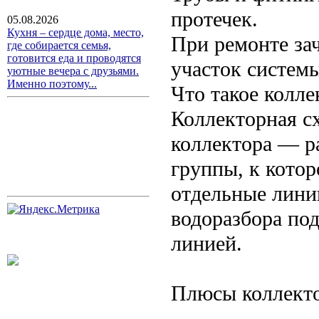
протечек.
05.08.2026
Кухня – сердце дома, место,
При ремонте за
где собирается семья,
готовится еда и проводятся
участок систем
уютные вечера с друзьями.
Именно поэтому...
Что такое колле
Коллекторная с
коллектора — р
группы, к котор
отдельные линии
водоразбора по
линией.
Плюсы коллекто