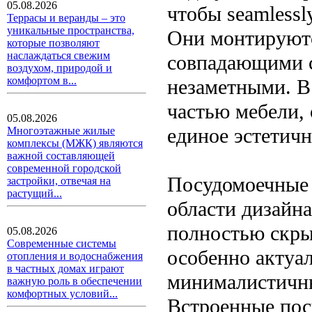
05.08.2026
чтобы seamlessl
Террасы и веранды – это
уникальные пространства,
Они монтируютс
которые позволяют
наслаждаться свежим
совпадающими с
воздухом, природой и
комфортом в...
незаметными. В
частью мебели, 
05.08.2026
единое эстетичн
Многоэтажные жилые
комплексы (МЖК) являются
важной составляющей
современной городской
Посудомоечные
застройки, отвечая на
растущий...
области дизайн
полностью скры
05.08.2026
Современные системы
особенно актуа
отопления и водоснабжения
в частных домах играют
минималистичны
важную роль в обеспечении
комфортных условий...
Встроенные пос