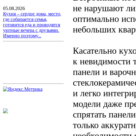
не нарушают ли
05.08.2026
Кухня – сердце дома, место,
оптимально исп
где собирается семья,
готовится еда и проводятся
небольших квар
уютные вечера с друзьями.
Именно поэтому...
Касательно кух
к невидимости 
панели и вароч
стеклокерамиче
и легко интегр
модели даже пр
спрятать панел
только аккуратн
необходимости 