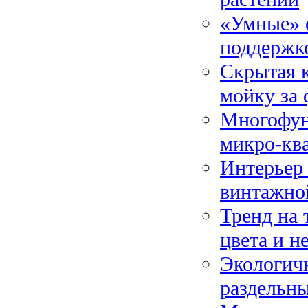
«Умные» 
поддержк
Скрытая к
мойку за
Многофун
микро-кв
Интерьер 
винтажно
Тренд на 
цвета и н
Экологичн
раздельн