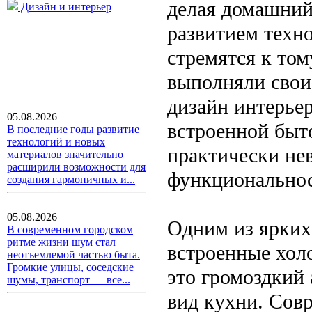
делая домашний
Дизайн и интерьер
развитием техн
стремятся к том
выполняли свои
дизайн интерьер
05.08.2026
встроенной быто
В последние годы развитие
технологий и новых
практически нев
материалов значительно
расширили возможности для
функциональнос
создания гармоничных и...
05.08.2026
Одним из ярких
В современном городском
ритме жизни шум стал
встроенные хол
неотъемлемой частью быта.
Громкие улицы, соседские
это громоздкий 
шумы, транспорт — все...
вид кухни. Сов