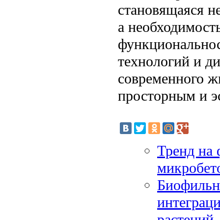
становящаяся н
а необходимость
функциональнос
технологий и д
современного жи
просторным и э
Тренд на 
микробет
Биофильны
интеграц
растений