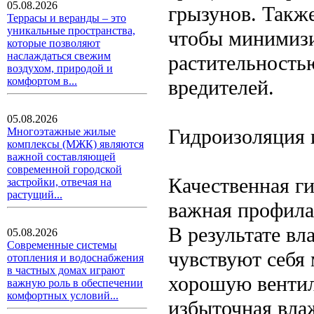
05.08.2026
грызунов. Также
Террасы и веранды – это
уникальные пространства,
чтобы минимизир
которые позволяют
наслаждаться свежим
растительность
воздухом, природой и
комфортом в...
вредителей.
05.08.2026
Гидроизоляция 
Многоэтажные жилые
комплексы (МЖК) являются
важной составляющей
современной городской
Качественная г
застройки, отвечая на
растущий...
важная профила
В результате в
05.08.2026
Современные системы
чувствуют себя 
отопления и водоснабжения
в частных домах играют
хорошую вентил
важную роль в обеспечении
комфортных условий...
избыточная вла