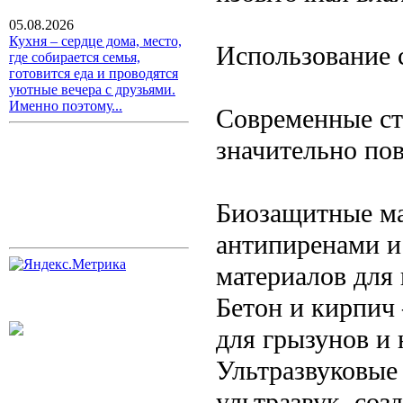
05.08.2026
Кухня – сердце дома, место,
Использование 
где собирается семья,
готовится еда и проводятся
уютные вечера с друзьями.
Именно поэтому...
Современные ст
значительно по
Биозащитные м
антипиренами и
материалов для
Бетон и кирпич
для грызунов и 
Ультразвуковые
ультразвук, соз