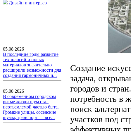
Дизайн и интерьер
05.08.2026
В последние годы развитие
технологий и новых
материалов значительно
Создание искус
расширили возможности для
создания гармоничных и...
задача, открыв
городов и стран
05.08.2026
потребность в 
В современном городском
ритме жизни шум стал
поиск альтерна
неотъемлемой частью быта.
Громкие улицы, соседские
участков под с
шумы, транспорт — все...
эффективных пр