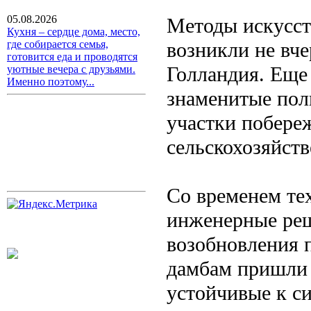
05.08.2026
Методы искусст
Кухня – сердце дома, место,
возникли не вче
где собирается семья,
готовится еда и проводятся
Голландия. Еще 
уютные вечера с друзьями.
Именно поэтому...
знаменитые по
участки побере
сельскохозяйст
Со временем те
инженерные реш
возобновления 
дамбам пришли 
устойчивые к с