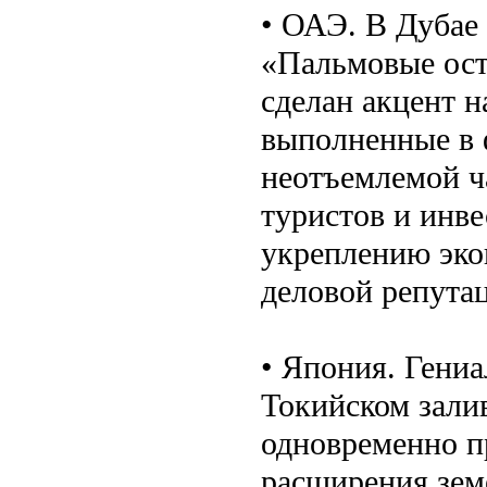
• ОАЭ. В Дубае
«Пальмовые ост
сделан акцент н
выполненные в 
неотъемлемой ч
туристов и инве
укреплению эко
деловой репута
• Япония. Гени
Токийском зали
одновременно п
расширения зем