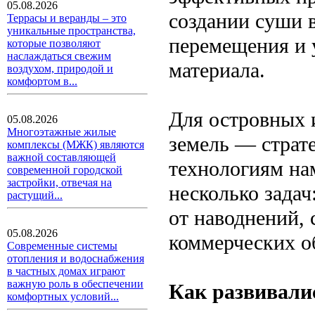
05.08.2026
создании суши 
Террасы и веранды – это
уникальные пространства,
перемещения и 
которые позволяют
наслаждаться свежим
материала.
воздухом, природой и
комфортом в...
Для островных 
05.08.2026
Многоэтажные жилые
земель — страте
комплексы (МЖК) являются
важной составляющей
технологиям на
современной городской
застройки, отвечая на
несколько задач
растущий...
от наводнений,
05.08.2026
коммерческих о
Современные системы
отопления и водоснабжения
в частных домах играют
важную роль в обеспечении
Как развивали
комфортных условий...