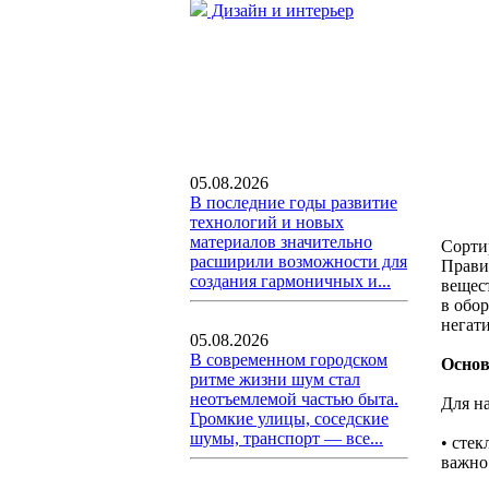
Дизайн и интерьер
05.08.2026
В последние годы развитие
технологий и новых
материалов значительно
Сортир
расширили возможности для
Прави
создания гармоничных и...
вещес
в обо
негат
05.08.2026
В современном городском
Основ
ритме жизни шум стал
неотъемлемой частью быта.
Для на
Громкие улицы, соседские
шумы, транспорт — все...
• сте
важно 