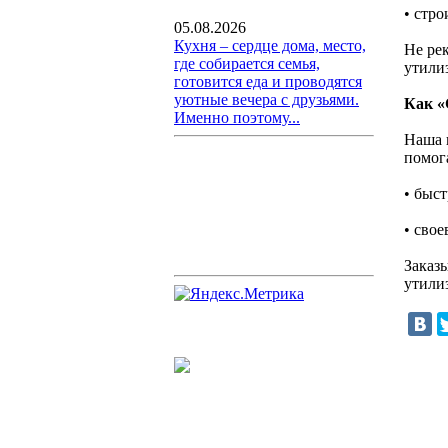
• стро
05.08.2026
Кухня – сердце дома, место,
Не ре
где собирается семья,
утили
готовится еда и проводятся
уютные вечера с друзьями.
Как «
Именно поэтому...
Наша 
помог
• быс
• сво
Заказ
утили