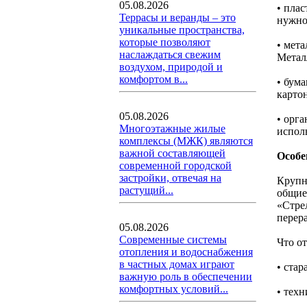
05.08.2026
• пла
Террасы и веранды – это
нужно
уникальные пространства,
которые позволяют
• мет
наслаждаться свежим
Метал
воздухом, природой и
комфортом в...
• бума
картон
05.08.2026
• орг
Многоэтажные жилые
испол
комплексы (МЖК) являются
важной составляющей
Особе
современной городской
застройки, отвечая на
Крупн
растущий...
общие
«Стре
перера
05.08.2026
Современные системы
Что о
отопления и водоснабжения
в частных домах играют
• стар
важную роль в обеспечении
комфортных условий...
• тех