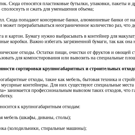
стик. Сюда относятся пластиковые бутылки, упаковки, пакеты и 
 сполоснуть и сжать для уменьшения объема;
алл. Сюда попадают консервные банки, алюминиевые банки от н
л может перерабатываться неограниченное количество раз, что д
га и картон. Бумагу нужно выбрасывать в контейнер для макулат
ные коробки. Важно избегать загрязненной бумаги, так как она 
анические отходы. Остатки пищи, очистки от фруктов и овощей 
ьзовать для компостирования или вывозить на специальные пло
нности сортировки крупногабаритных и строительных отход
огабаритные отходы, такие как мебель, бытовая техника и стро
 мусорные контейнеры. Для них существуют специальные места
ла» занимается профессиональным вывозом таких отходов, что 
ботку.
тносится к крупногабаритным отходам:
ая мебель (шкафы, диваны, столы);
ника (холодильники, стиральные машины);