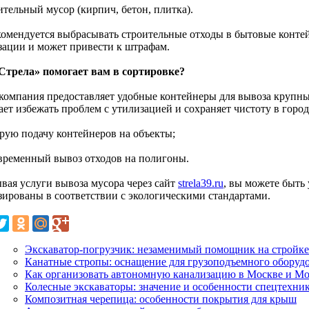
ительный мусор (кирпич, бетон, плитка).
комендуется выбрасывать строительные отходы в бытовые контей
зации и может привести к штрафам.
Стрела» помогает вам в сортировке?
компания предоставляет удобные контейнеры для вывоза крупны
ает избежать проблем с утилизацией и сохраняет чистоту в горо
трую подачу контейнеров на объекты;
евременный вывоз отходов на полигоны.
ывая услуги вывоза мусора через сайт
strela39.ru
, вы можете быть 
зированы в соответствии с экологическими стандартами.
Экскаватор-погрузчик: незаменимый помощник на стройке
Канатные стропы: оснащение для грузоподъемного оборуд
Как организовать автономную канализацию в Москве и Мо
Колесные экскаваторы: значение и особенности спецтехни
Композитная черепица: особенности покрытия для крыш