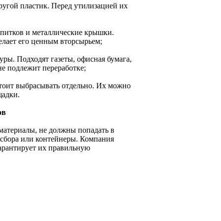
другой пластик. Перед утилизацией их
апитков и металлические крышки.
елает его ценным вторсырьем;
уры. Подходят газеты, офисная бумага,
не подлежит переработке;
стоит выбрасывать отдельно. Их можно
щадки.
ов
йматериалы, не должны попадать в
 сбора или контейнеры. Компания
гарантирует их правильную