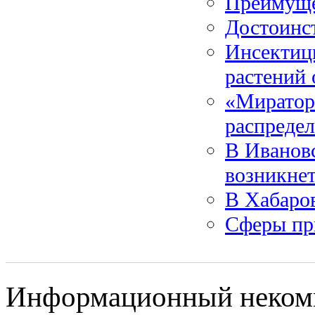
Преимуще
Достоинс
Инсектиц
растений 
«Миратор
распреде
В Иванов
возникне
В Хабаров
Сферы пр
Информационный некомм