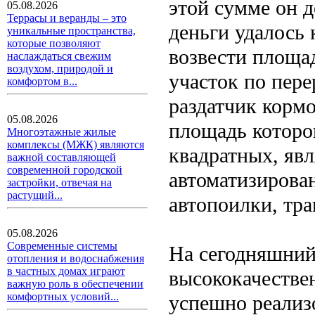
этой сумме он д
05.08.2026
Террасы и веранды – это
деньги удалось 
уникальные пространства,
которые позволяют
возвести площа
наслаждаться свежим
воздухом, природой и
участок по пере
комфортом в...
раздатчик корм
05.08.2026
площадь которо
Многоэтажные жилые
комплексы (МЖК) являются
квадратных, явл
важной составляющей
современной городской
автоматизирова
застройки, отвечая на
растущий...
автопоилки, тра
05.08.2026
Современные системы
На сегодняшний
отопления и водоснабжения
в частных домах играют
высококачестве
важную роль в обеспечении
комфортных условий...
успешно реализ