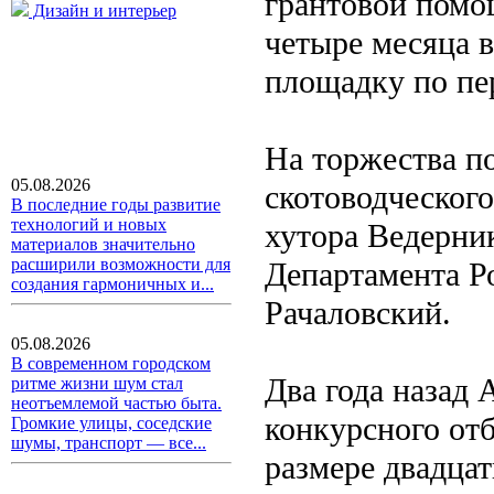
грантовой помощ
Дизайн и интерьер
четыре месяца в
площадку по пе
На торжества п
05.08.2026
скотоводческого
В последние годы развитие
технологий и новых
хутора Ведерник
материалов значительно
расширили возможности для
Департамента Р
создания гармоничных и...
Рачаловский.
05.08.2026
В современном городском
Два года назад 
ритме жизни шум стал
неотъемлемой частью быта.
конкурсного от
Громкие улицы, соседские
шумы, транспорт — все...
размере двадцат