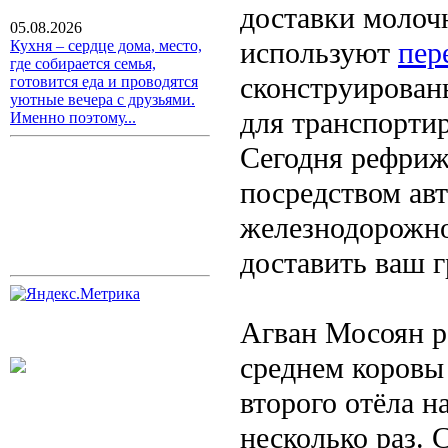
доставки молоч
05.08.2026
используют
пер
Кухня – сердце дома, место,
где собирается семья,
сконструирован
готовится еда и проводятся
уютные вечера с друзьями.
для транспортир
Именно поэтому...
Сегодня рефриж
посредством ав
железнодорожно
доставить ваш г
Агван Мосоян ра
среднем коровы 
второго отёла н
несколько раз. 