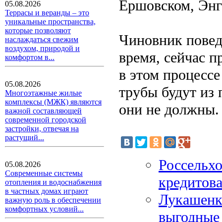
Ершовском, Энг
05.08.2026
Террасы и веранды – это
уникальные пространства,
которые позволяют
Чиновник поведа
наслаждаться свежим
воздухом, природой и
время, сейчас 
комфортом в...
в этом процессе
05.08.2026
трубы будут из 
Многоэтажные жилые
комплексы (МЖК) являются
они не должны.
важной составляющей
современной городской
застройки, отвечая на
растущий...
Россельх
05.08.2026
Современные системы
кредитова
отопления и водоснабжения
в частных домах играют
Лукашенк
важную роль в обеспечении
комфортных условий...
выгодные