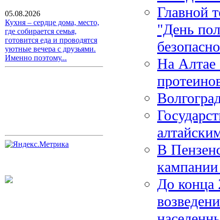
Главной т
05.08.2026
Кухня – сердце дома, место,
"День пол
где собирается семья,
готовится еда и проводятся
безопасно
уютные вечера с друзьями.
Именно поэтому...
На Алтае 
протеино
Волгоград
Государст
алтайски
В Пензенс
кампании
До конца 
возведени
населенны