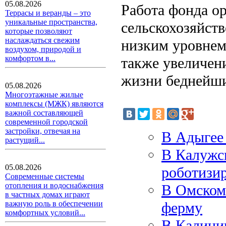
05.08.2026
Работа фонда о
Террасы и веранды – это
уникальные пространства,
сельскохозяйств
которые позволяют
наслаждаться свежим
низким уровнем 
воздухом, природой и
комфортом в...
также увеличени
жизни беднейши
05.08.2026
Многоэтажные жилые
комплексы (МЖК) являются
важной составляющей
современной городской
застройки, отвечая на
В Адыгее
растущий...
В Калужск
05.08.2026
роботизи
Современные системы
отопления и водоснабжения
В Омском
в частных домах играют
ферму
важную роль в обеспечении
комфортных условий...
В Калинин