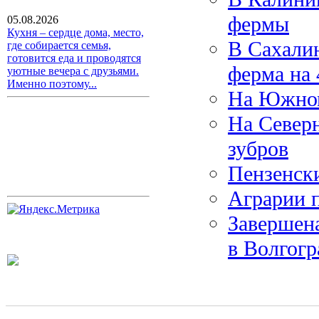
фермы
05.08.2026
Кухня – сердце дома, место,
В Сахалин
где собирается семья,
готовится еда и проводятся
ферма на 
уютные вечера с друзьями.
Именно поэтому...
На Южном
На Север
зубров
Пензенск
Аграрии 
Завершен
в Волгогр