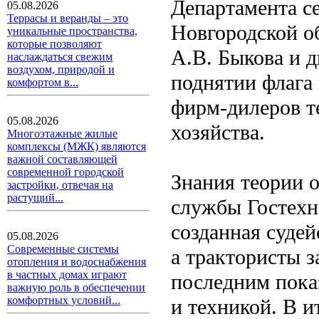
Департамента се
05.08.2026
Террасы и веранды – это
Новгородской о
уникальные пространства,
которые позволяют
А.В. Быкова и д
наслаждаться свежим
воздухом, природой и
поднятии флага 
комфортом в...
фирм-дилеров т
05.08.2026
хозяйства.
Многоэтажные жилые
комплексы (МЖК) являются
важной составляющей
современной городской
Знания теории 
застройки, отвечая на
растущий...
службы Гостехн
созданная судей
05.08.2026
Современные системы
а трактористы з
отопления и водоснабжения
в частных домах играют
последним пока
важную роль в обеспечении
комфортных условий...
и техникой. В 