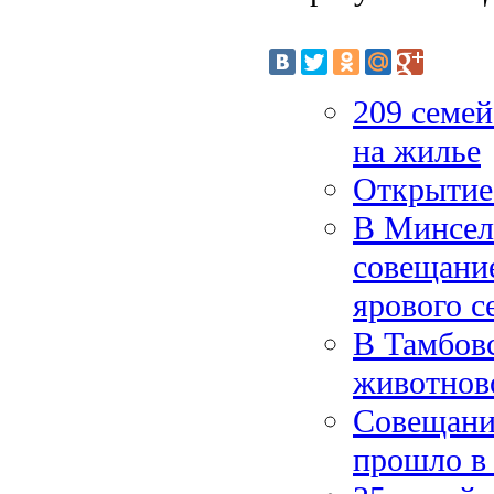
209 семей
на жилье
Открытие 
В Минсел
совещание
ярового с
В Тамбовс
животнов
Совещани
прошло в 