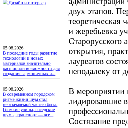
администрации 
Дизайн и интерьер
двух этапов. Пе
теоретическая ч
и жеребьевка у
Старорусского 
05.08.2026
открытия, практ
В последние годы развитие
технологий и новых
лауреатов состо
материалов значительно
расширили возможности для
неподалеку от 
создания гармоничных и...
В мероприятии 
05.08.2026
В современном городском
лидировавшие в
ритме жизни шум стал
неотъемлемой частью быта.
профессиональн
Громкие улицы, соседские
шумы, транспорт — все...
Состязание пре