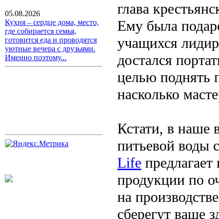
глава крестьянс
05.08.2026
Ему была подар
Кухня – сердце дома, место,
где собирается семья,
учащихся лидир
готовится еда и проводятся
уютные вечера с друзьями.
достался порта
Именно поэтому...
целью поднять п
насколько масте
Кстати, в наше 
питьевой воды 
Life
предлагает
продукции по оч
на производств
сберегут ваше з