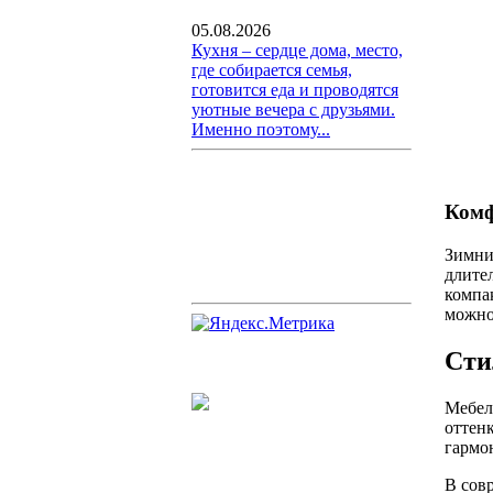
05.08.2026
Кухня – сердце дома, место,
где собирается семья,
готовится еда и проводятся
уютные вечера с друзьями.
Именно поэтому...
Комф
Зимни
длите
компа
можно
Сти
Мебел
оттен
гармо
В сов