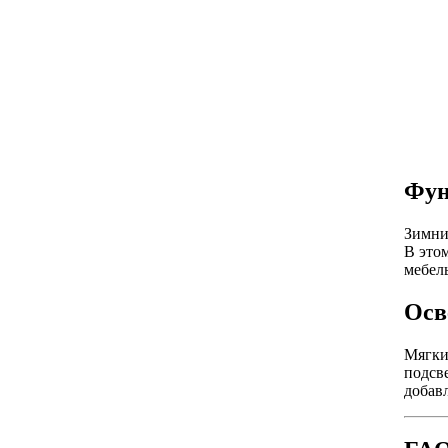
Фун
Зимни
В это
мебел
Осв
Мягки
подсв
добав