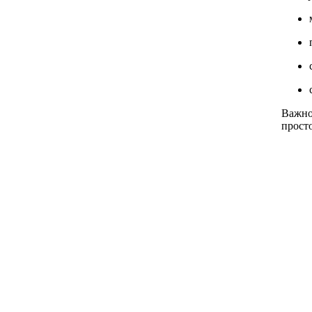
Важно
прост