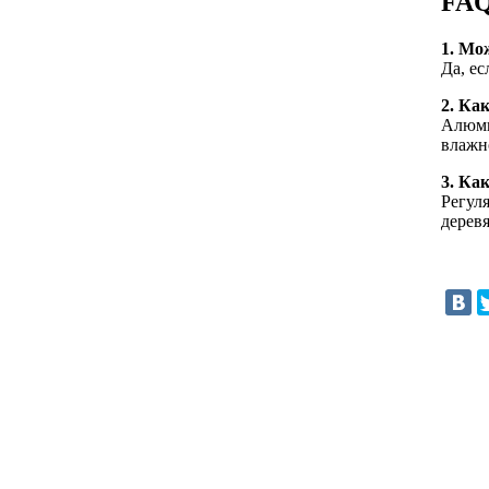
FA
1. Мо
Да, е
2. Ка
Алюми
влажн
3. Ка
Регул
дерев