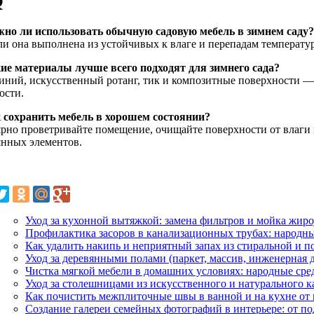
Q
жно ли использовать обычную садовую мебель в зимнем саду?
сли она выполнена из устойчивых к влаге и перепадам температу
кие материалы лучше всего подходят для зимнего сада?
ний, искусственный ротанг, тик и композитные поверхности — 
ости.
к сохранить мебель в хорошем состоянии?
ярно проветривайте помещение, очищайте поверхности от влаги 
янных элементов.
Уход за кухонной вытяжкой: замена фильтров и мойка жи
Профилактика засоров в канализационных трубах: народны
Как удалить накипь и неприятный запах из стиральной и
Уход за деревянными полами (паркет, массив, инженерная д
Чистка мягкой мебели в домашних условиях: народные сре
Уход за столешницами из искусственного и натурального к
Как почистить межплиточные швы в ванной и на кухне от 
Создание галереи семейных фотографий в интерьере: от по