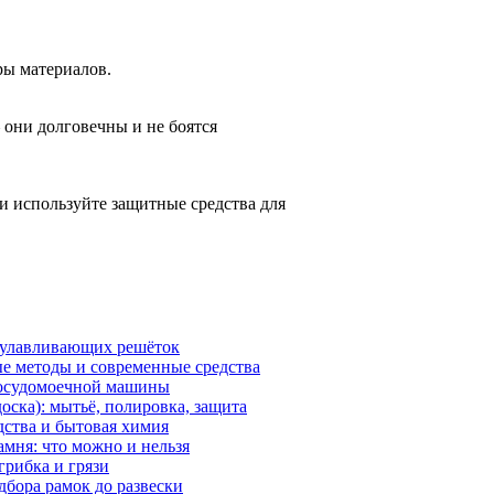
ры материалов.
они долговечны и не боятся
и используйте защитные средства для
роулавливающих решёток
е методы и современные средства
 посудомоечной машины
оска): мытьё, полировка, защита
дства и бытовая химия
амня: что можно и нельзя
грибка и грязи
дбора рамок до развески