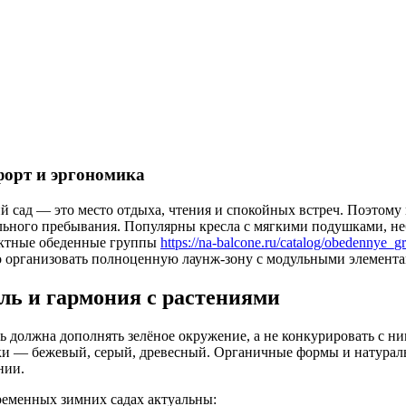
орт и эргономика
й сад — это место отдыха, чтения и спокойных встреч. Поэтому
льного пребывания. Популярны кресла с мягкими подушками, н
ктные обеденные группы
https://na-balcone.ru/catalog/obedennye_g
 организовать полноценную лаунж-зону с модульными элементам
ль и гармония с растениями
ь должна дополнять зелёное окружение, а не конкурировать с н
ки — бежевый, серый, древесный. Органичные формы и натурал
нии.
ременных зимних садах актуальны: