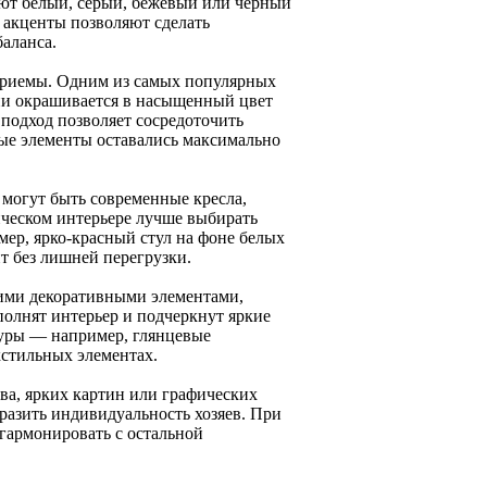
ют белый, серый, бежевый или черный
 акценты позволяют сделать
аланса.
приемы. Одним из самых популярных
ьни окрашивается в насыщенный цвет
подход позволяет сосредоточить
ные элементы оставались максимально
 могут быть современные кресла,
ческом интерьере лучше выбирать
мер, ярко-красный стул на фоне белых
т без лишней перегрузки.
кими декоративными элементами,
лнят интерьер и подчеркнут яркие
туры — например, глянцевые
кстильных элементах.
а, ярких картин или графических
азить индивидуальность хозяев. При
гармонировать с остальной