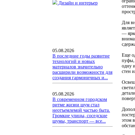
огран
Дизайн и интерьер
оттен
прост
Для в
являе
— ярк
внима
сдерж
05.08.2026
Еще о
В последние годы развитие
пуфы,
технологий и новых
одну и
материалов значительно
стен 
расширили возможности для
создания гармоничных и...
Освещ
свети
детал
05.08.2026
повер
В современном городском
ритме жизни шум стал
Допол
неотъемлемой частью быта.
посте
Громкие улицы, соседские
этом 
шумы, транспорт — все...
обста