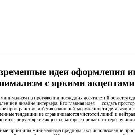
временные идеи оформления ин
нимализм с яркими акцентами
 минимализм на протяжении последних десятилетий остается о
влений в дизайне интерьера. Его главная идея — создать просто
ное пространство, избегая излишней загруженности деталями и
менные тенденции не ограничиваются чистотой линий и нейтра
но интегрирует яркие акценты, которые придают интерьеру инди
ные принципы минимализма предполагают использование прос