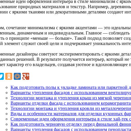
менные идеи оформления интерьера в стиле минимализм с ярки
ьзование природных материалов и текстур. Например, деревянн
ании с яркими тканями или декоративными деталями создают инт
ом, сочетание минимализма с яркими акцентами — это идеальный
менным, динамичным и индивидуальным. Главное — соблюдать б
ть о принципе «меньше — больше». Такой подход позволяет созд
й элемент служит своей цели и подчеркивает уникальность инте
менные дизайнеры советуют экспериментировать с яркими деталя
данных решений. В результате получается интерьер, который не 
ает характер его владельцев, создавая уютное и вдохновляющее 
Как подготовить полы к укладке ламината или паркетной 
Варианты утепления фасадов с использованием вентилиру
Технологии монтажа и утепления крыш из мягкой черепиц
Варианты отделки фасада с использованием керамогранита
Технологии монтажа и утепления кровли из металлочереп
Виды и особенности материалов для отделки кухонных фар
Современные идеи оформления интерьера в стиле хай-тек с
Как подготовить черновую отделку перед финальной фини
Варианты утепления фасадов с использованием пенопласт