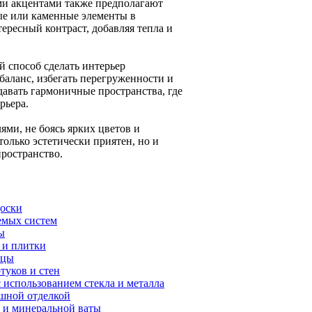
ми акцентами также предполагают
ые или каменные элементы в
ересный контраст, добавляя тепла и
 способ сделать интерьер
аланс, избегать перегруженности и
авать гармоничные пространства, где
рьера.
ми, не боясь ярких цветов и
только эстетически приятен, но и
пространство.
доски
емых систем
ы
 и плитки
ицы
туков и стен
 использованием стекла и металла
шной отделкой
а и минеральной ваты