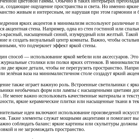
иченной цветовой гаммы. Обычно в таких интерьерах преоблада
ки, создающие ощущение пространства и света. Но именно яркие
ранство живым и интересным, не нарушая при этом гармонии и б
недрения ярких акцентов в минимализм используют различные 
тся акцентная стена. Например, одна из стен гостиной или спал
о-красный, насыщенный синий, изумрудный или желтый. Такой 
ние и создать визуальный центр комнаты. Важно, чтобы осталь
анными, что подчеркнет эффект яркой стены.
дин способ — использование яркой мебели или аксессуаров. Это
 журнальные столики или полки ярких оттенков. В минималисти
ли две яркие детали, чтобы не перегрузить пространство. Напри
или зелёная ваза на минималистичном столе создадут яркий акцен
ение также играет важную роль. Встроенные светильники с яр
льники необычных форм или лампы с насыщенными цветами допо
и. Не менее важно использовать качественные материалы и текс
хности, яркие керамические плитки или насыщенные ткани в те
нительные идеи включают использование произведений искусств
ров. Такие элементы служат мощными акцентами и помогают выр
важно соблюдать баланс: яркие картины или скульптуры должны 
новкой и не загромождать пространство.