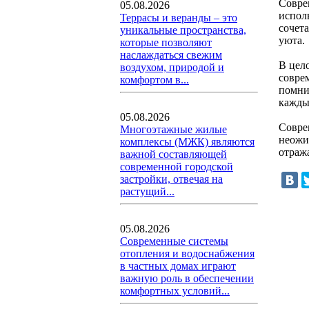
Совре
05.08.2026
испол
Террасы и веранды – это
сочет
уникальные пространства,
уюта.
которые позволяют
наслаждаться свежим
В цел
воздухом, природой и
совре
комфортом в...
помни
кажды
05.08.2026
Совре
Многоэтажные жилые
неожи
комплексы (МЖК) являются
отраж
важной составляющей
современной городской
застройки, отвечая на
растущий...
05.08.2026
Современные системы
отопления и водоснабжения
в частных домах играют
важную роль в обеспечении
комфортных условий...