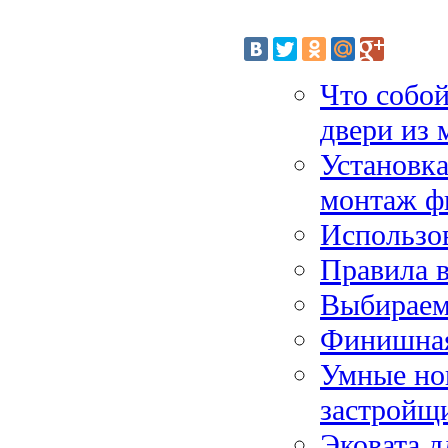
Что собой
двери из 
Установка
монтаж ф
Использо
Правила 
Выбираем
Финишная
Умные нов
застройщ
Эковата д