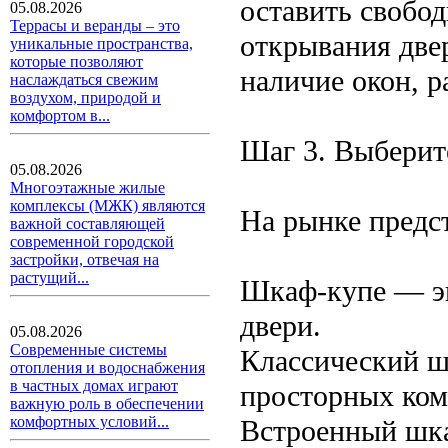
оставить свобод
05.08.2026
Террасы и веранды – это
открывания две
уникальные пространства,
которые позволяют
наличие окон, р
наслаждаться свежим
воздухом, природой и
комфортом в...
Шаг 3. Выберит
05.08.2026
Многоэтажные жилые
комплексы (МЖК) являются
На рынке предс
важной составляющей
современной городской
застройки, отвечая на
растущий...
Шкаф-купе — эк
двери.
05.08.2026
Современные системы
Классический ш
отопления и водоснабжения
в частных домах играют
просторных ком
важную роль в обеспечении
комфортных условий...
Встроенный шка